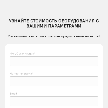
складское хозяйство;
торговые центры;
ресторанный и гостиничный бизнес;
УЗНАЙТЕ СТОИМОСТЬ ОБОРУДОВАНИЯ С
медицинские заведения и лаборатории;
ВАШИМИ ПАРАМЕТРАМИ
банковые учреждения;
производственные службы.
Мы вышлем вам коммерческое предложение на e-mail
КОНСТРУКЦИЯ МАЛОГО ГРУЗОВОГО ЛИФТА
ГРУЗОПОДЪЕМНОСТЬЮ 100 КГ
Имя/Организация*
В состав подъемника входит металлическая каркасная шахта,
внутри которой по направляющим движется грузовая
платформа. Приводным механизмом служит
Номер телефона*
электротельфер, закрепленный в верхней части конструкции.
Лифт может быть проходным, чтобы выполнять
двустороннюю загрузку, или глухим под одностороннюю
загрузку. На каждом этаже обслуживания установлен пост
Email
управления с индикаторной подсветкой.
Система безопасности лифта г/п 100 кг включает: