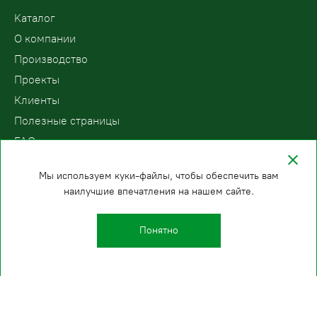
Kаталог
О компании
Производство
Проекты
Клиенты
Полезные страницы
FAQ
Контакты
Мы используем куки-файлы, чтобы обеспечить вам
наилучшие впечатления на нашем сайте.
ООО «ПодъемЛифт»
Бесплатный звонок по России
Политика
8 (800) 200-78-15
конфиденциальности
Понятно
Уфа
E-mail:
+7 (347) 224-22-90
info@podemlift.ru