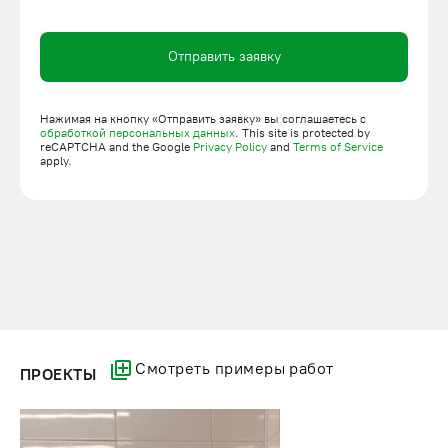
возможность интегрировать в разные помещения без
перепланировки;
Отправить заявку
плавное перемещение с низким уровнем шума;
экономное энергопотребление;
минимальное техническое обслуживание;
Нажимая на кнопку «Отправить заявку» вы соглашаетесь с
обработкой персональных данных
. This site is protected by
простая технология установки с возможностью
reCAPTCHA and the Google
Privacy Policy
and
Terms of Service
apply.
демонтажа для переноса на другой объект.
У нас вы можете купить малые грузовые лифты
грузоподъемностью 100 кг по низким ценам. В перечень
наших услуг входит доставка оборудования на объект,
монтаж, пуско-наладочные работы. Уточнить технические
параметры каждой модели и задать вопрос по оформлению
заказа можно нашему менеджеру по телефону.
Смотреть примеры работ
ПРОЕКТЫ