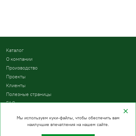
Kаталог
О компании
Производство
Проекты
Клиенты
Полезные страницы
FAQ
Контакты
Мы используем куки-файлы, чтобы обеспечить вам
наилучшие впечатления на нашем сайте.
ООО «ПодъемЛифт»
Бесплатный звонок по России