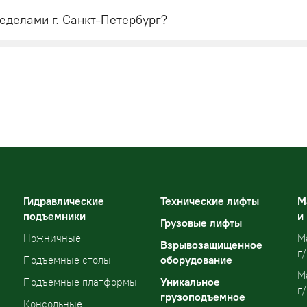
еделами г. Санкт-Петербург?
Гидравлические
Технические лифты
М
подъемники
и
Грузовые лифты
Ножничные
М
Взрывозащищенное
г/
оборудование
Подъемные столы
М
Уникальное
Подъемные платформы
г/
грузоподъемное
Консольные