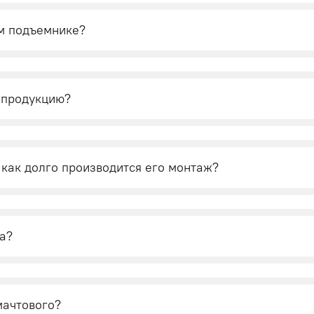
м подъемнике?
 продукцию?
 как долго производится его монтаж?
а?
мачтового?