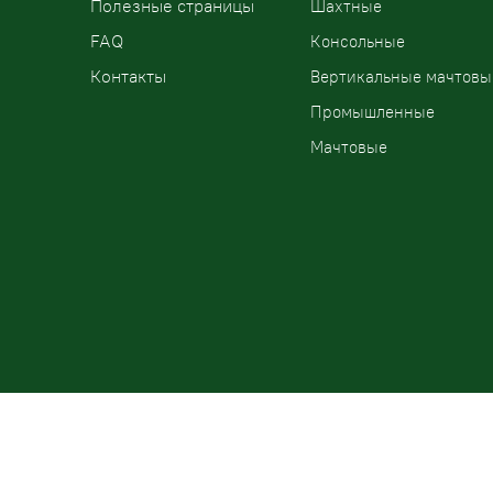
Полезные страницы
Шахтные
FAQ
Консольные
Контакты
Вертикальные мачтовы
Промышленные
Мачтовые
ООО «ПодъемЛифт»
Бесплатный звонок по
России
Политика
конфиденциальности
8 (800) 200-78-15