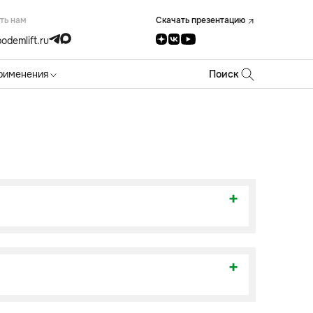
ть нам
Скачать презентацию
odemlift.ru
рименения
Поиск