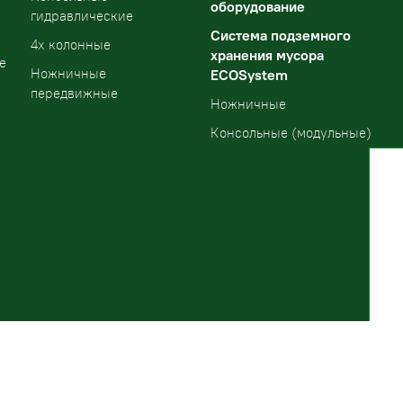
оборудование
гидравлические
Система подземного
4х колонные
хранения мусора
е
Ножничные
ECOSystem
передвижные
Ножничные
Консольные (модульные)
Уфа
E-mail:
+7 (347) 224-22-90
info@podemlift.ru