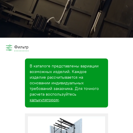
Фильтр
В каталоге представлены вариации
возможных изделий. Каждое
изделие рассчитывается на
основании индивидуальных
требований заказчика. Для точного
расчета воспользуйтесь
калькулятором
.