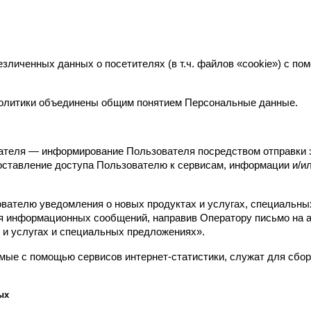
езличенных данных о посетителях (в т.ч. файлов «cookie») с по
Политики объединены общим понятием Персональные данные.
ателя — информирование Пользователя посредством отправки э
оставление доступа Пользователю к сервисам, информации и/ил
ователю уведомления о новых продуктах и услугах, специальны
я информационных сообщений, направив Оператору письмо на адр
 и услугах и специальных предложениях».
ые с помощью сервисов интернет-статистики, служат для сбора
ых