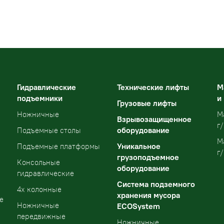
Гидравлические
Технические лифты
М
подъемники
и
Грузовые лифты
Ножничные
М
Взрывозащищенное
г/
оборудование
Подъемные столы
М
Уникальное
Подъемные платформы
г/
грузоподъемное
Консольные
оборудование
гидравлические
Система подземного
4х колонные
хранения мусора
е
Ножничные
ECOSystem
передвижные
Ножничные