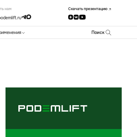
ть нам
Скачать презентацию
odemlift.ru
рименения
Поиск