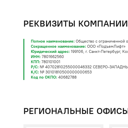
РЕКВИЗИТЫ КОМПАНИ
Полное наименование:
Общество с ограниченной 
Сокращенное наименование:
ООО «ПодъемЛифт»
Юридический адрес:
199106, г. Санкт-Петербург, К
ИНН:
7801662560
КПП:
780101001
P/C:
№ 40702810255000046332 СЕВЕРО-ЗАПАДНЫЙ 
K/C:
№ 30101810500000000653
Код по ОКПО:
40682788
РЕГИОНАЛЬНЫЕ ОФИСЫ