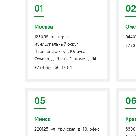
01
0
Москва
Омс
123056, вн. тер. г.
64407
муниципальный округ
+7 (3
Пресненский, ул. Юлиуса
Фучика, д. 6, стр. 2, помещ. 64
+7 (499) 350-17-84
05
0
Минск
Кра
220125, ул. Уручская, д. 10, офис
66004