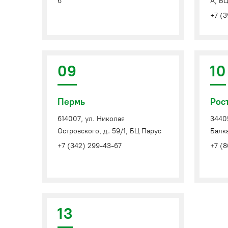
6
А, Б
+7 (3
09
10
Пермь
Рос
614007, ул. Николая
34405
Островского, д. 59/1, БЦ Парус
Балк
+7 (342) 299-43-67
+7 (
13