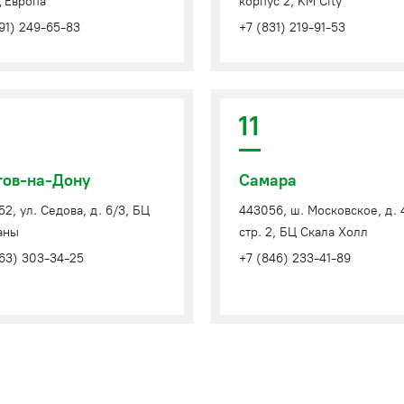
Ц Европа
корпус 2, KM City
91) 249-65-83
+7 (831) 219-91-53
11
тов-на-Дону
Самара
2, ул. Седова, д. 6/3, БЦ
443056, ш. Московское, д. 
аны
стр. 2, БЦ Скала Холл
863) 303-34-25
+7 (846) 233-41-89