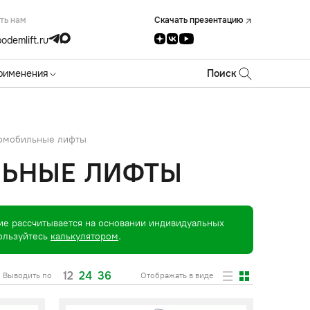
ть нам
Скачать презентацию
odemlift.ru
рименения
Поиск
томобильные лифты
ЛЬНЫЕ ЛИФТЫ
ие рассчитывается на основании индивидуальных
пользуйтесь
калькулятором
.
12
24
36
Выводить по
Отображать в виде