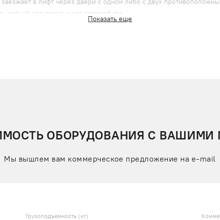
 заезжает в лифт через двери с одной либо с двух противоположны
ть задний ход при выезде автомобиля.
Показать еще
панели, вынесенной на площадку каждого этажа или уровня;
истов с рифлениями для увеличения сцепления с колесами и пред
узлы и механизмы проходят специальную обработку с нанесением п
ИМОСТЬ ОБОРУДОВАНИЯ С ВАШИМИ
итах;
ривода;
Мы вышлем вам коммерческое предложение на e-mail
компактности;
нижает трудоемкость монтажа;
ма безопасности.
бильные лифты со стандартными параметрами по низкой цене. Они
Грузоподъемность (кг)
Комме
а изготовление лифтов по индивидуальному проекту. Доставим обо