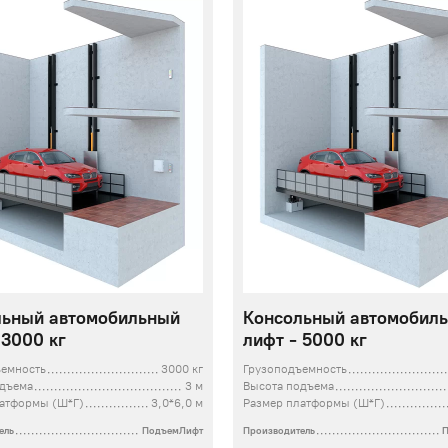
льный автомобильный
Консольный автомобил
 3000 кг
лифт - 5000 кг
ъемность
3000 кг
Грузоподъемность
одъема
3 м
Высота подъема
латформы (Ш*Г)
3,0*6,0 м
Размер платформы (Ш*Г)
ель
ПодъемЛифт
Производитель