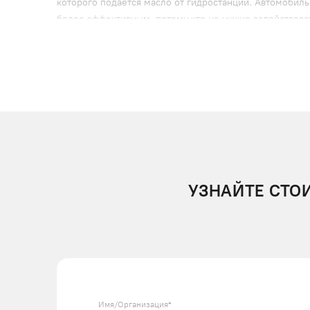
которого подается масло от гидростанции. Автомобиль
более эффективным, потому что не нужно задействова
Достоинства конструкции:
управление лифтом осуществляется с кнопочной 
настил платформы выполнен из металлических л
для защиты от внешних воздействий, коррозии 
Плюсы консольных автолифтов каталога ПодъёмЛифт:
минимальный риск повреждения автомобиля;
отсутствие вибраций и толчков при движении;
УЗНАЙТЕ СТО
большая грузоподъемность при небольших габар
быстрый ход и высокая скорость срабатывания п
оптимальное использование площади благодаря 
нет необходимости в обустройстве шахты, что с
в случае аварий или поломок срабатывает систе
В ООО «ПодъёмЛифт» можно купить консольные автомо
Имя/Организация*
грузоподъемность 3000-10000 кг. Принимаем заказы н