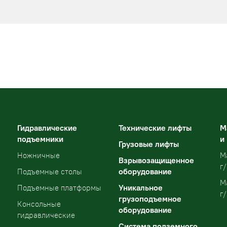
Гидравлические
Технические лифты
М
подъемники
и
Грузовые лифты
Ножничные
М
Взрывозащищенное
г/
оборудование
Подъемные столы
М
Уникальное
Подъемные платформы
г/
грузоподъемное
Консольные
оборудование
гидравлические
Система подземного