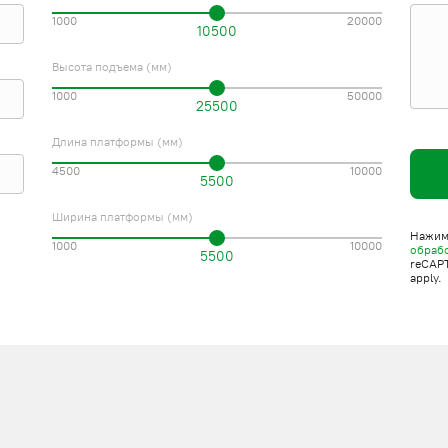
 по телефону.
1000
20000
10500
Высота подъема (мм)
1000
50000
25500
Длина платформы (мм)
4500
10000
5500
Ширина платформы (мм)
Нажима
1000
10000
обраб
5500
reCAP
apply.