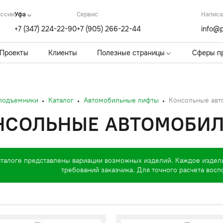
оссии
Уфа
Cервис
Написа
+7 (347) 224-22-90
+7 (905) 266-22-44
info@p
Проекты
Клиенты
Полезные страницы
Сферы п
 подъемники
Каталог
Автомобильные лифты
Консольные ав
НСОЛЬНЫЕ АВТОМОБИ
аталоге представлены вариации возможных изделий. Каждое издел
требований заказчика. Для точного расчета вос