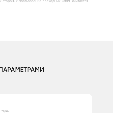
х сторон. Использование проходных кабин считается
отвращения скольжения;
окрытия.
 ПАРАМЕТРАМИ
 рассчитаны на высоту подъема до 3 метров и
нтарий
рудование заказчику, выполним монтаж и наладку.