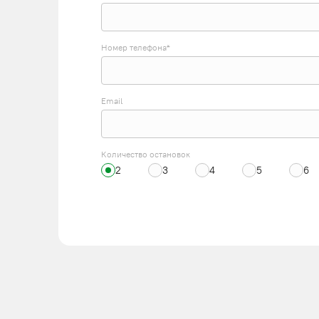
Оставьте заявку на сайте или свяжитесь с менеджером
Номер телефона*
Email
Количество остановок
2
3
4
5
6