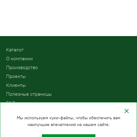
Kаталог
О компании
Производство
Проекты
Клиенты
Полезные страницы
FAQ
Контакты
Мы используем куки-файлы, чтобы обеспечить вам
наилучшие впечатления на нашем сайте.
ООО «ПодъемЛифт»
Бесплатный звонок по России
Политика
8 (800) 200-78-15