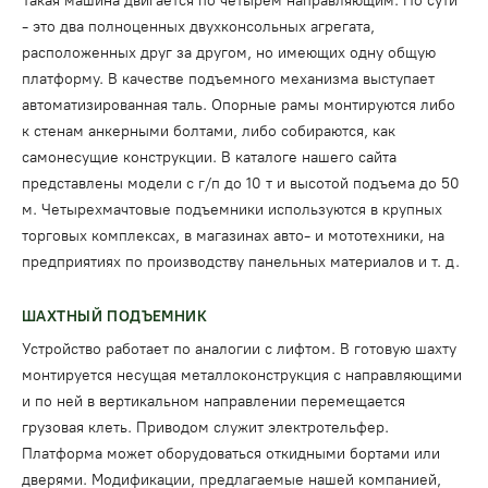
Такая машина двигается по четырем направляющим. По сути
- это два полноценных двухконсольных агрегата,
расположенных друг за другом, но имеющих одну общую
платформу. В качестве подъемного механизма выступает
автоматизированная таль. Опорные рамы монтируются либо
к стенам анкерными болтами, либо собираются, как
самонесущие конструкции. В каталоге нашего сайта
представлены модели с г/п до 10 т и высотой подъема до 50
м. Четырехмачтовые подъемники используются в крупных
торговых комплексах, в магазинах авто- и мототехники, на
предприятиях по производству панельных материалов и т. д.
ШАХТНЫЙ ПОДЪЕМНИК
Устройство работает по аналогии с лифтом. В готовую шахту
монтируется несущая металлоконструкция с направляющими
и по ней в вертикальном направлении перемещается
грузовая клеть. Приводом служит электротельфер.
Платформа может оборудоваться откидными бортами или
дверями. Модификации, предлагаемые нашей компанией,