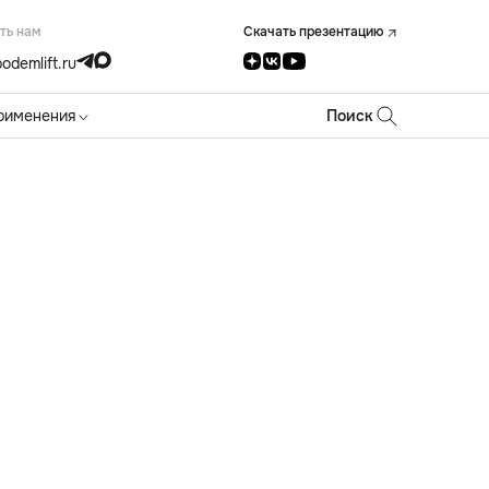
ть нам
Скачать презентацию
odemlift.ru
рименения
Поиск