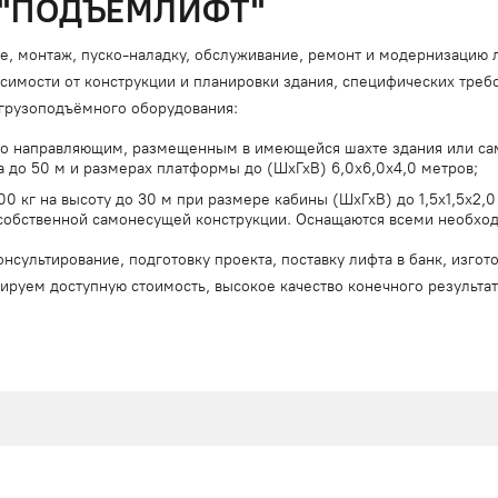
 "ПОДЪЁМЛИФТ"
 монтаж, пуско-наладку, обслуживание, ремонт и модернизацию ли
исимости от конструкции и планировки здания, специфических тре
грузоподъёмного оборудования:
по направляющим, размещенным в имеющейся шахте здания или са
а до 50 м и размерах платформы до (ШхГхВ) 6,0х6,0х4,0 метров;
 кг на высоту до 30 м при размере кабины (ШхГхВ) до 1,5x1,5x2,0
 собственной самонесущей конструкции. Оснащаются всеми необхо
нсультирование, подготовку проекта, поставку лифта в банк, изго
нтируем доступную стоимость, высокое качество конечного результ