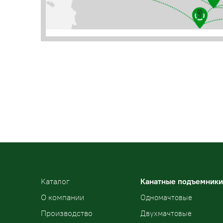
Kаталог
Канатные подъемники
О компании
Одномачтовые
Производство
Двухмачтовые