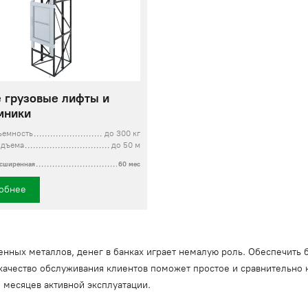
 грузовые лифты и
мники
ъемность
до 300 кг
одъема
до 50 м
асширенная
60 мес
обнее
нных металлов, денег в банках играет немалую роль. Обеспечить
качество обслуживания клиентов поможет простое и сравнительно 
о месяцев активной эксплуатации.