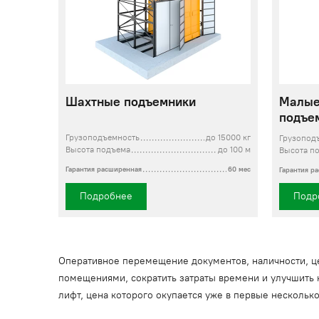
Шахтные подъемники
Малые
подъе
Грузоподъемность
до 15000 кг
Грузопод
Высота подъема
до 100 м
Высота п
Гарантия расширенная
60 мес
Гарантия р
Подробнее
Подр
Оперативное перемещение документов, наличности, це
помещениями, сократить затраты времени и улучшить 
лифт, цена которого окупается уже в первые нескольк