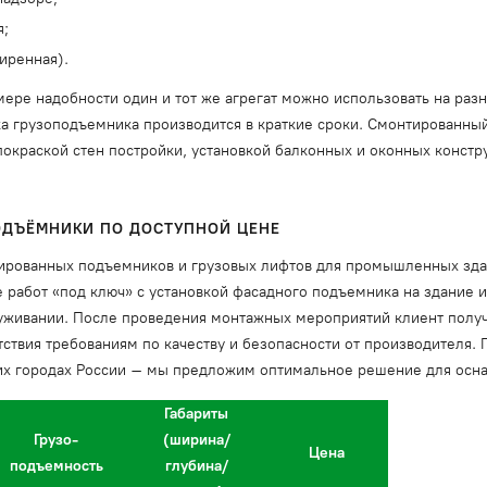
я;
иренная).
мере надобности один и тот же агрегат можно использовать на разн
 грузоподъемника производится в краткие сроки. Смонтированный
окраской стен постройки, установкой балконных и оконных конструк
ПОДЪЁМНИКИ ПО ДОСТУПНОЙ ЦЕНЕ
ированных подъемников и грузовых лифтов для промышленных зда
 работ «под ключ» с установкой фасадного подъемника на здание 
уживании. После проведения монтажных мероприятий клиент получ
ствия требованиям по качеству и безопасности от производителя. 
угих городах России – мы предложим оптимальное решение для ос
Габариты
Грузо-
(ширина/
Цена
подъемность
глубина/