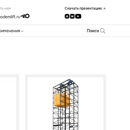
ть нам
Скачать презентацию
odemlift.ru
рименения
Поиск