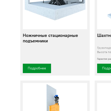
Ножничные стационарные
Шахтн
подъемники
Грузопод
Высота п
Гарантия р
Подробнее
Подр