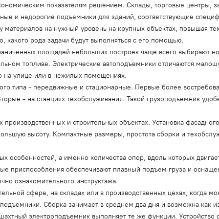
экономическим показателям решением. Склады, торговые центры, 
енные и недорогие подъемники для зданий, соответствующие специ
у материалов на нужный уровень на крупных объектах, повышая те
о, какого рода задачи будут выполняться с его помощью.
граниченных площадей небольших построек чаще всего выбирают 
дизельном топливе. Электрические автоподъемники отличаются мало
о на улице или в нежилых помещениях.
го типа - передвижные и стационарные. Первые более востребова
Вторые - на станциях техобслуживания. Такой грузоподъемник удоб
х производственных и строительных объектах. Установка фасадного
большую высоту. Компактные размеры, простота сборки и техобсл
ых особенностей, а именно количества опор, вдоль которых двигае
ные приспособления обеспечивают плавный подъем груза и оснащен
очно ознакомительного инструктажа.
ельной сфере, на складах или в производственных цехах, когда мо
подъемники. Сборка занимает в среднем два дня и возможна как из
 шахтный электроподъемник выполняет те же функции. Устройство 