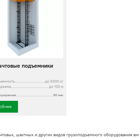
ачтовые подъемники
ъемность
до 5000 кг
одъема
до 100 м
асширенная
60 мес
обнее
ачтовых, шахтных и других видов грузоподъемного оборудования вн