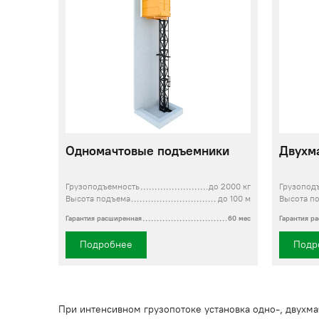
Одномачтовые подъемники
Двухм
Грузоподъемность
до 2000 кг
Грузопод
Высота подъема
до 100 м
Высота п
Гарантия расширенная
60 мес
Гарантия р
Подробнее
Подр
При интенсивном грузопотоке установка одно-, двухм