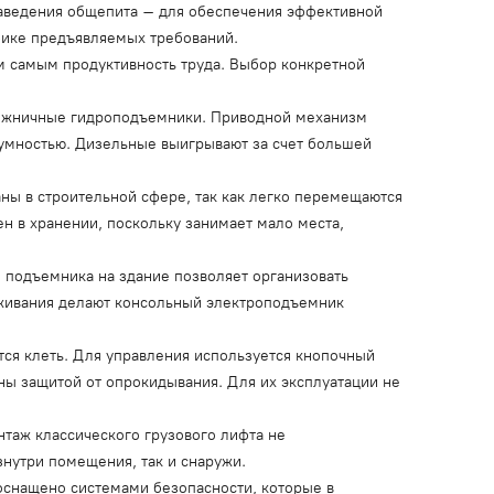
заведения общепита – для обеспечения эффективной
фике предъявляемых требований.
м самым продуктивность труда. Выбор конкретной
ножничные гидроподъемники. Приводной механизм
шумностью. Дизельные выигрывают за счет большей
ны в строительной сфере, так как легко перемещаются
ен в хранении, поскольку занимает мало места,
 подъемника на здание позволяет организовать
уживания делают консольный электроподъемник
тся клеть. Для управления используется кнопочный
ы защитой от опрокидывания. Для их эксплуатации не
нтаж классического грузового лифта не
нутри помещения, так и снаружи.
оснащено системами безопасности, которые в