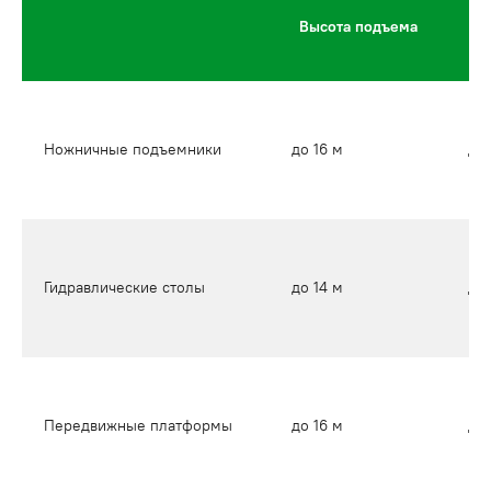
Высота подъема
по
Ножничные подъемники
до 16 м
до 
Гидравлические столы
до 14 м
до 
Передвижные платформы
до 16 м
до 