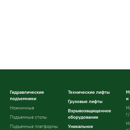
Гидравлические
Технические лифты
М
подъемники
и
Грузовые лифты
Ножничные
М
Взрывозащищенное
г/
оборудование
Подъемные столы
М
Уникальное
Подъемные платформы