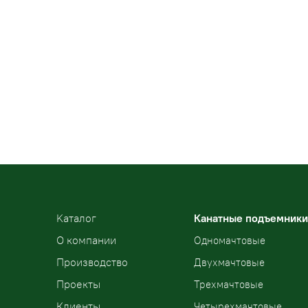
Kаталог
Канатные подъемники
О компании
Одномачтовые
Производство
Двухмачтовые
Проекты
Трехмачтовые
Клиенты
Четырехмачтовые