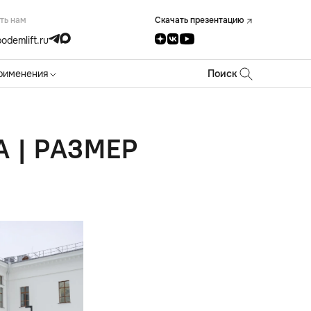
ть нам
Скачать презентацию
odemlift.ru
рименения
Поиск
 | РАЗМЕР