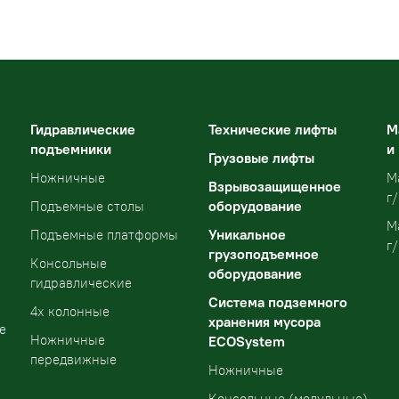
Гидравлические
Технические лифты
М
подъемники
и
Грузовые лифты
Ножничные
М
Взрывозащищенное
г/
оборудование
Подъемные столы
М
Уникальное
Подъемные платформы
г/
грузоподъемное
Консольные
оборудование
гидравлические
Система подземного
4х колонные
хранения мусора
е
Ножничные
ECOSystem
передвижные
Ножничные