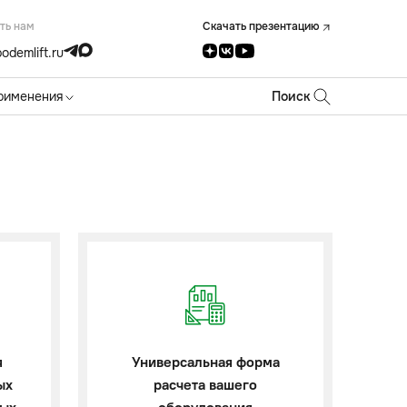
ть нам
Скачать презентацию
odemlift.ru
рименения
Поиск
я
Универсальная форма
ых
расчета вашего