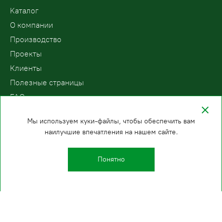
Kаталог
О компании
Производство
Проекты
Клиенты
Полезные страницы
FAQ
Контакты
Мы используем куки-файлы, чтобы обеспечить вам
наилучшие впечатления на нашем сайте.
ООО «ПодъемЛифт»
Бесплатный звонок по России
Политика
8 (800) 200-78-15
конфиденциальности
Понятно
Уфа
E-mail:
+7 (347) 224-22-90
info@podemlift.ru