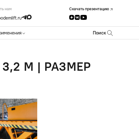
ть нам
Скачать презентацию
odemlift.ru
рименения
Поиск
3,2 М | РАЗМЕР