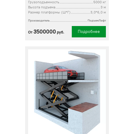
Грузоподъемность
5000 кг
Высота подъема
3 м
Размер платформы (Ш*Г)
3,0*6,0 м
Производитель
ПодъемЛифт
3500000
Подробнее
От
руб.