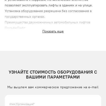
позволяют эксплуатировать лифты в зданиях и на улице.
Установка оборудования разрешена без согласования в
государственных органах.
Преимущества двухножничных автомобильных лифтов
ПодъёмЛифт:
Показать еще
быстрый монтаж без подготовки специальной шахты;
высокая мощность подъемного механизма с
гидроприводом;
плавный ход платформы, без рывков и толчков;
высокая скорость перемещений;
простой принцип управления и надежность в
УЗНАЙТЕ СТОИМОСТЬ ОБОРУДОВАНИЯ С
эксплуатации;
ВАШИМИ ПАРАМЕТРАМИ
устойчивое положение при работе, исключающее
опрокидывание.
Мы вышлем вам коммерческое предложение на e-mail
УСТРОЙСТВО ДВУХНОЖНИЧНЫХ АВТОМОБИЛЬНЫХ
ЛИФТОВ
Подъемник имеет компактную конструкцию, которую
Имя/Организация*