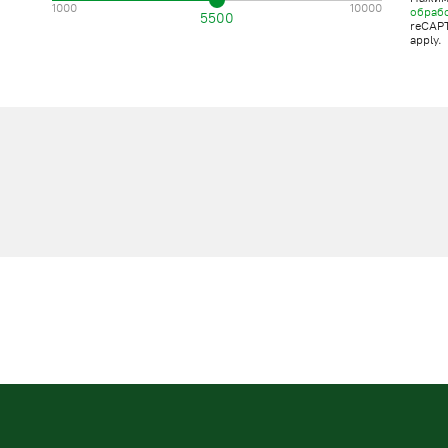
1000
10000
обраб
5500
reCAP
apply.