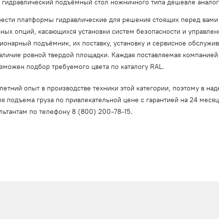
 гидравлический подъёмный стол ножничного типа дешевле аналог
сти платформы гидравлические для решения стоящих перед вами 
ых опций, касающихся установки систем безопасности и управления
ционарный подъёмник, их поставку, установку и сервисное обслужи
личие ровной твердой площадки. Каждая поставляемая компанией 
зможен подбор требуемого цвета по каталогу RAL.
тний опыт в производстве техники этой категории, поэтому в над
я подъема груза по привлекательной цене с гарантией на 24 меся
льтантам по телефону
8 (800) 200-78-15
.