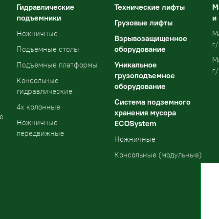
Гидравлические
Технические лифты
М
подъемники
и
Грузовые лифты
Ножничные
М
Взрывозащищенное
г/
оборудование
Подъемные столы
М
Уникальное
Подъемные платформы
г/
грузоподъемное
Консольные
оборудование
гидравлические
Система подземного
4х колонные
хранения мусора
е
Ножничные
ECOSystem
передвижные
Ножничные
Консольные (модульные)