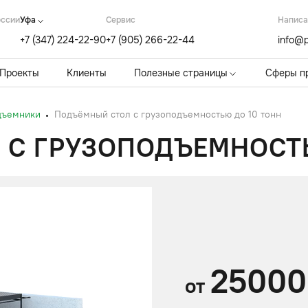
оссии
Уфа
Cервис
Написа
+7 (347) 224-22-90
+7 (905) 266-22-44
info@p
Проекты
Клиенты
Полезные страницы
Сферы п
дъемники
Подъёмный стол с грузоподъемностью до 10 тонн
 С ГРУЗОПОДЪЕМНОСТЬ
25000
от