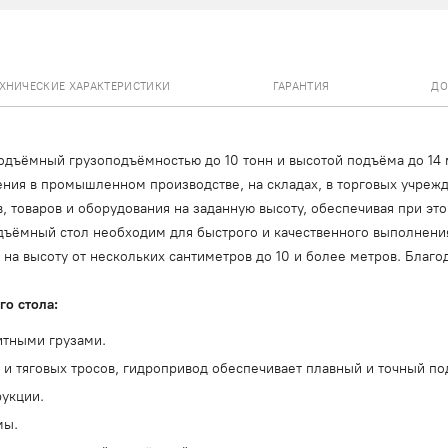
ЕХНИЧЕСКИЕ ХАРАКТЕРИСТИКИ
ГАРАНТИЯ
ДО
дъёмный грузоподъёмностью до 10 тонн и высотой подъёма до 14 
я в промышленном производстве, на складах, в торговых учрежден
, товаров и оборудования на заданную высоту, обеспечивая при эт
ъёмный стол необходим для быстрого и качественного выполнения
 на высоту от нескольких сантиметров до 10 и более метров. Благ
о стола:
итными грузами.
в и тяговых тросов, гидропривод обеспечивает плавный и точный п
рукции.
мы.